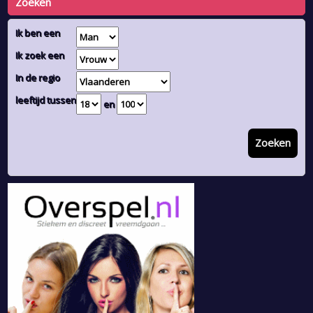
Zoeken
Ik ben een
Ik zoek een
In de regio
leeftijd tussen
en
Zoeken